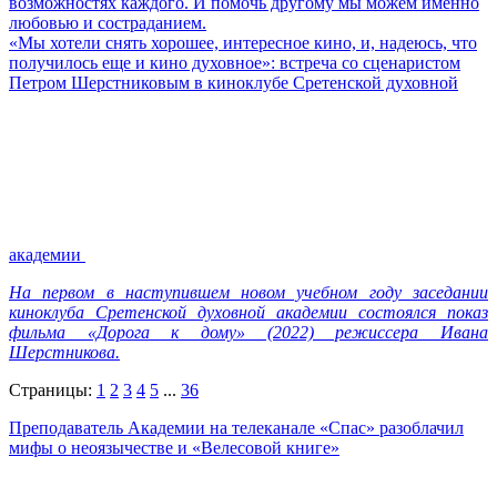
возможностях каждого. И помочь другому мы можем именно
любовью и состраданием.
«Мы хотели снять хорошее, интересное кино, и, надеюсь, что
получилось еще и кино духовное»: встреча со сценаристом
Петром Шерстниковым в киноклубе Сретенской духовной
академии
На первом в наступившем новом учебном году заседании
киноклуба Сретенской духовной академии состоялся показ
фильма «Дорога к дому» (2022) режиссера Ивана
Шерстникова.
Страницы:
1
2
3
4
5
...
36
Преподаватель Академии на телеканале «Спас» разоблачил
мифы о неоязычестве и «Велесовой книге»