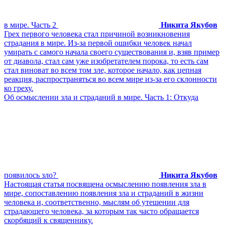
в мире. Часть 2
Никита Якубов
Грех первого человека стал причиной возникновения
страдания в мире. Из-за первой ошибки человек начал
умирать с самого начала своего существования и, взяв пример
от диавола, стал сам уже изобретателем порока, то есть сам
стал виноват во всем том зле, которое начало, как цепная
реакция, распространяться во всем мире из-за его склонности
ко греху.
Об осмыслении зла и страданий в мире. Часть 1: Откуда
появилось зло?
Никита Якубов
Настоящая статья посвящена осмыслению появления зла в
мире, сопоставлению появления зла и страданий в жизни
человека и, соответственно, мыслям об утешении для
страдающего человека, за которым так часто обращается
скорбящий к священнику.