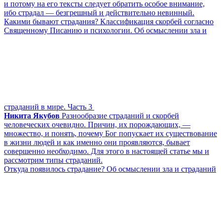
и потому на его тексты следует обратить особое внимание,
ибо страдал — безгрешный и действительно невинный.
Какими бывают страдания? Классификация скорбей согласно
Священному Писанию и психологии. Об осмыслении зла и
страданий в мире. Часть 3
Никита Якубов
Разнообразие страданий и скорбей
человеческих очевидно. Причин, их порождающих, —
множество, и понять, почему Бог попускает их существование
в жизни людей и как именно они проявляются, бывает
совершенно необходимо. Для этого в настоящей статье мы и
рассмотрим типы страданий.
Откуда появилось страдание? Об осмыслении зла и страданий