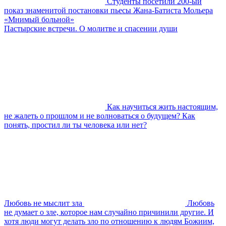
Студенты посетили 200-ый
показ знаменитой постановки пьесы Жана-Батиста Мольера
«Мнимый больной»
Пастырские встречи. О молитве и спасении души
Как научиться жить настоящим,
не жалеть о прошлом и не волноваться о будущем? Как
понять, простил ли ты человека или нет?
Любовь не мыслит зла
Любовь
не думает о зле, которое нам случайно причинили другие. И
хотя люди могут делать зло по отношению к людям Божиим,