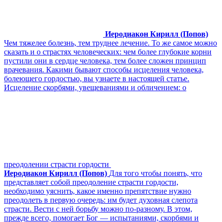
Иеродиакон Кирилл (Попов)
Чем тяжелее болезнь, тем труднее лечение. То же самое можно
сказать и о страстях человеческих: чем более глубокие корни
пустили они в сердце человека, тем более сложен принцип
врачевания. Какими бывают способы исцеления человека,
болеющего гордостью, вы узнаете в настоящей статье.
Исцеление скорбями, увещеваниями и обличением: о
преодолении страсти гордости
Иеродиакон Кирилл (Попов)
Для того чтобы понять, что
представляет собой преодоление страсти гордости,
необходимо уяснить, какое именно препятствие нужно
преодолеть в первую очередь: им будет духовная слепота
страсти. Вести с ней борьбу можно по-разному. В этом,
прежде всего, помогает Бог — испытаниями, скорбями и