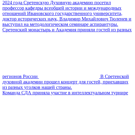
2024 года Сретенскую Духовную академию посетил
профессор кафедры всеобщей истории и международных
отношений Ивановского государственного университета,
доктор исторических наук, Владимир Михайлович Тюленев и
выступил на методологическом семинаре аспирантуры.
Сретенский монастырь и Академия приняли гостей из разных
регионов России
В Сретенской
духовной академии прошел концерт для гостей, приехавших
из разных уголков нашей страны.
Команда СДА приняла участие в интеллектуальном турнире