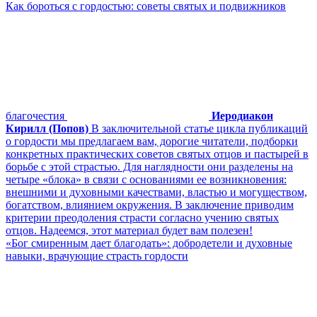
Как бороться с гордостью: советы святых и подвижников
благочестия
Иеродиакон
Кирилл (Попов)
В заключительной статье цикла публикаций
о гордости мы предлагаем вам, дорогие читатели, подборки
конкретных практических советов святых отцов и пастырей в
борьбе с этой страстью. Для наглядности они разделены на
четыре «блока» в связи с основаниями ее возникновения:
внешними и духовными качествами, властью и могуществом,
богатством, влиянием окружения. В заключение приводим
критерии преодоления страсти согласно учению святых
отцов. Надеемся, этот материал будет вам полезен!
«Бог смиренным дает благодать»: добродетели и духовные
навыки, врачующие страсть гордости