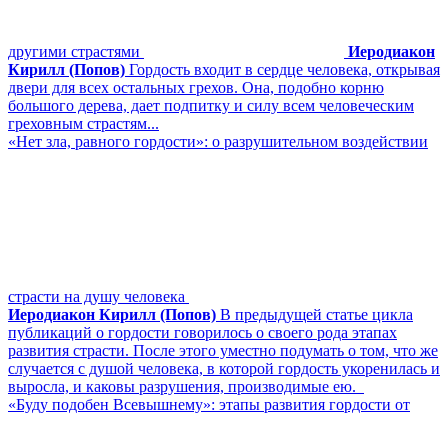
другими страстями
Иеродиакон
Кирилл (Попов)
Гордость входит в сердце человека, открывая
двери для всех остальных грехов. Она, подобно корню
большого дерева, дает подпитку и силу всем человеческим
греховным страстям...
«Нет зла, равного гордости»: о разрушительном воздействии
страсти на душу человека
Иеродиакон Кирилл (Попов)
В предыдущей статье цикла
публикаций о гордости говорилось о своего рода этапах
развития страсти. После этого уместно подумать о том, что же
случается с душой человека, в которой гордость укоренилась и
выросла, и каковы разрушения, производимые ею.
«Буду подобен Всевышнему»: этапы развития гордости от