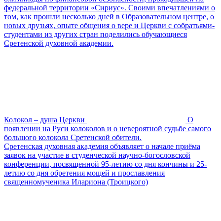
федеральной территории «Сириус». Своими впечатлениями о
том, как прошли несколько дней в Образовательном центре, о
новых друзьях, опыте общения о вере и Церкви с собратьями-
студентами из других стран поделились обучающиеся
Сретенской духовной академии.
Колокол – душа Церкви
О
появлении на Руси колоколов и о невероятной судьбе самого
большого колокола Сретенской обители.
Сретенская духовная академия объявляет о начале приёма
заявок на участие в студенческой научно-богословской
конференции, посвященной 95-летию со дня кончины и 25-
летию со дня обретения мощей и прославления
священномученика Илариона (Троицкого)