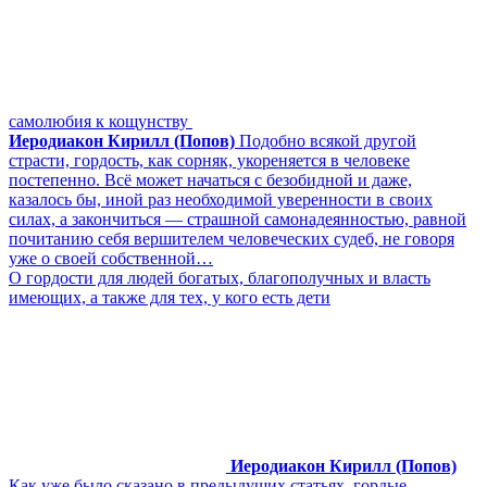
самолюбия к кощунству
Иеродиакон Кирилл (Попов)
Подобно всякой другой
страсти, гордость, как сорняк, укореняется в человеке
постепенно. Всё может начаться с безобидной и даже,
казалось бы, иной раз необходимой уверенности в своих
силах, а закончиться — страшной самонадеянностью, равной
почитанию себя вершителем человеческих судеб, не говоря
уже о своей собственной…
О гордости для людей богатых, благополучных и власть
имеющих, а также для тех, у кого есть дети
Иеродиакон Кирилл (Попов)
Как уже было сказано в предыдущих статьях, гордые