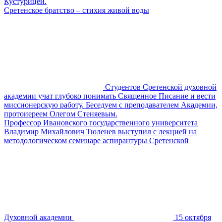
Кустурицей.
Сретенское братство – стихия живой воды
Студентов Сретенской духовной
академии учат глубоко понимать Священное Писание и вести
миссионерскую работу. Беседуем с преподавателем Академии,
протоиереем Олегом Стеняевым.
Профессор Ивановского государственного университета
Владимир Михайлович Тюленев выступил с лекцией на
методологическом семинаре аспирантуры Сретенской
Духовной академии
15 октября