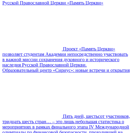
Русской Православной Церкви «Память Церкви»
Проект «Память Церкви»
позволяет студентам Академии непосредственно участвовать
в важной миссии сохранения духовного и исторического
наследия Русской Православной Церкви.
Образовательный центр «Сириус»: новые встречи и открытия
Пять дней, шестьсот участников,
тридцать шесть стран… – это лишь небольшая статистика о
мероприятиях в рамках финального этапа IV Международной
олимпиады по финансовой безопасности, проходившей на