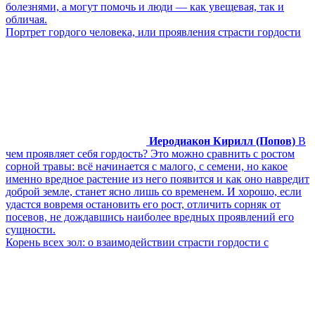
болезнями, а могут помочь и люди — как увещевая, так и
обличая.
Портрет гордого человека, или проявления страсти гордости
Иеродиакон Кирилл (Попов)
В
чем проявляет себя гордость? Это можно сравнить с ростом
сорной травы: всё начинается с малого, с семени, но какое
именно вредное растение из него появится и как оно навредит
доброй земле, станет ясно лишь со временем. И хорошо, если
удастся вовремя остановить его рост, отличить сорняк от
посевов, не дождавшись наиболее вредных проявлений его
сущности.
Корень всех зол: о взаимодействии страсти гордости с