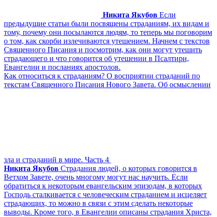
Никита Якубов
Если
предыдущие статьи были посвящены страданиям, их видам и
тому, почему они посылаются людям, то теперь мы поговорим
о том, как скорби излечиваются утешением. Начнем с текстов
Священного Писания и посмотрим, как они могут утешить
страдающего и что говорится об утешении в Псалтири,
Евангелии и посланиях апостолов.
Как относиться к страданиям? О восприятии страданий по
текстам Священного Писания Нового Завета. Об осмыслении
зла и страданий в мире. Часть 4
Никита Якубов
Страдания людей, о которых говорится в
Ветхом Завете, очень многому могут нас научить. Если
обратиться к некоторым евангельским эпизодам, в которых
Господь сталкивается с человеческим страданием и исцеляет
страдающих, то можно в связи с этим сделать некоторые
выводы. Кроме того, в Евангелии описаны страдания Христа,