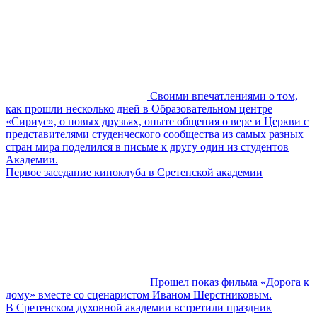
Своими впечатлениями о том,
как прошли несколько дней в Образовательном центре
«Сириус», о новых друзьях, опыте общения о вере и Церкви с
представителями студенческого сообщества из самых разных
стран мира поделился в письме к другу один из студентов
Академии.
Первое заседание киноклуба в Сретенской академии
Прошел показ фильма «Дорога к
дому» вместе со сценаристом Иваном Шерстниковым.
В Сретенском духовной академии встретили праздник