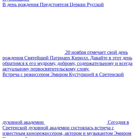
В день рождения Предстоятеля Церкви Русской
20 ноября отмечает свой день
рождения Святейший Патриарх Кирилл. Давайте в этот день
обратимся к его мудрому, доброму, содержательному и всегда
актуальному первосвятительскому слову.
Встреча с режиссером Эмиром Кустурицей в Сретенской
духовной академии
Сегодня в
Сретенской духовной академии состоялась встреча с
известным кинорежиссером, актером и музыкантом Эмиром