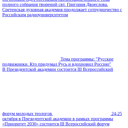
полного собрания творений свт. Григория Двоеслова.
Сретенская духовная академия продолжает сотрудничество с
Российским радиоуниверситетом
Тема программы: "Русские
подвижники. Кто придумал Русь и вдохновил Россию"
В Президентской академии состоится III Всероссийский
форум молодых теологов
24-25
октября в Президентской академии в рамках программы
«Приоритет 2030» состоится III Всероссийский форум