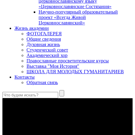
церковнославянскому языку
«Церковнославянские Состязания»
Научно-популярный образовательный
проект «Всегда Живой
Церковнославянский»
Жизнь академии
ФОТОГАЛЕРЕЯ
Общие сведения
Духовная жизнь
Студенческий совет
Академический хор
Православные просветительские курсы
Выставка "Моя История"
ШКОЛА ДЛЯ МОЛОДЫХ ГУМАНИТАРИЕВ
Контакты
Обратная связь
Антропология свт. Феофана Затворника как альтернатива
проектам виртуального человека. Часть 1
Стратегия человека исихастского в статье впервые
представлена на текстах свт. Феофана как альтернатива
человеку виртуальному.
Первый воскресный эксапостиларий: Богословско-
филологический комментарий