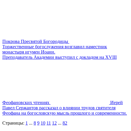
Покрова Пресвятой Богородицы
Торжественные богослужения возглавил наместник
монастыря игумен Иоанн.
Преподаватель Академии выступил с докладом на XVIII
Феофановских чтениях
Иерей
Павел Сержантов рассказал о влиянии трудов святителя
Феофана на богословскую мысль прошлого и современности.
Страницы:
1
...
8
9
10
11
12
...
82