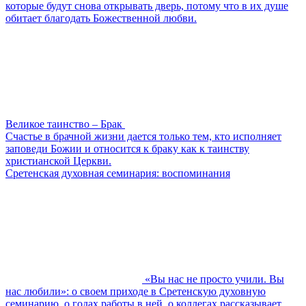
которые будут снова открывать дверь, потому что в их душе
обитает благодать Божественной любви.
Великое таинство – Брак
Счастье в брачной жизни дается только тем, кто исполняет
заповеди Божии и относится к браку как к таинству
христианской Церкви.
Сретенская духовная семинария: воспоминания
«Вы нас не просто учили. Вы
нас любили»: о своем приходе в Сретенскую духовную
семинарию, о годах работы в ней, о коллегах рассказывает