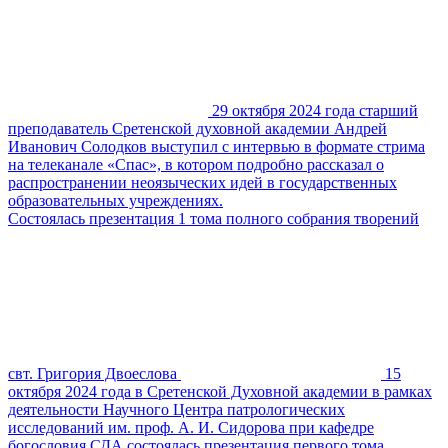
29 октября 2024 года старший
преподаватель Сретенской духовной академии Андрей
Иванович Солодков выступил с интервью в формате стрима
на телеканале «Спас», в котором подробно рассказал о
распространении неоязыческих идей в государственных
образовательных учреждениях.
Состоялась презентация 1 тома полного собрания творений
свт. Григория Двоеслова
15
октября 2024 года в Сретенской Духовной академии в рамках
деятельности Научного Центра патрологических
исследований им. проф. А. И. Сидорова при кафедре
богословия СДА состоялась презентация первого тома