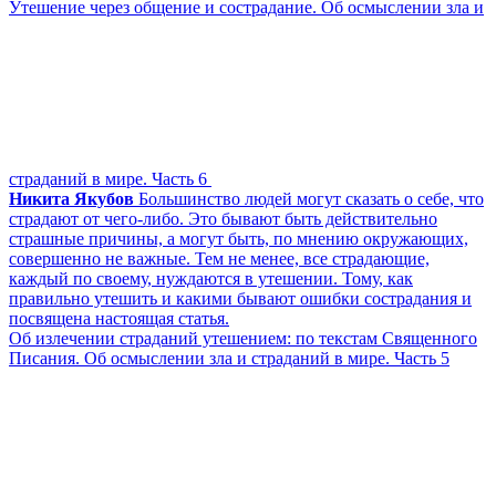
Утешение через общение и сострадание. Об осмыслении зла и
страданий в мире. Часть 6
Никита Якубов
Большинство людей могут сказать о себе, что
страдают от чего-либо. Это бывают быть действительно
страшные причины, а могут быть, по мнению окружающих,
совершенно не важные. Тем не менее, все страдающие,
каждый по своему, нуждаются в утешении. Тому, как
правильно утешить и какими бывают ошибки сострадания и
посвящена настоящая статья.
Об излечении страданий утешением: по текстам Священного
Писания. Об осмыслении зла и страданий в мире. Часть 5