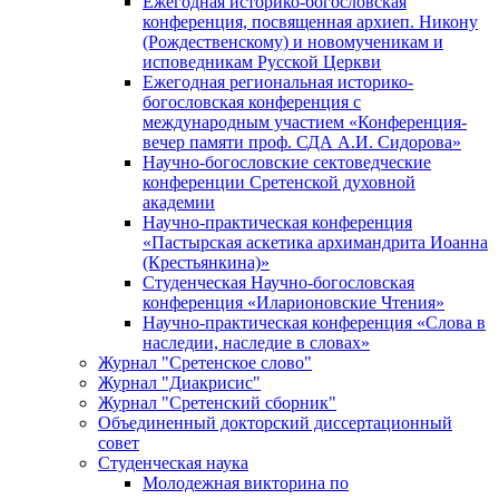
Ежегодная историко-богословская
конференция, посвященная архиеп. Никону
(Рождественскому) и новомученикам и
исповедникам Русской Церкви
Ежегодная региональная историко-
богословская конференция с
международным участием «Конференция-
вечер памяти проф. СДА А.И. Сидорова»
Научно-богословские сектоведческие
конференции Сретенской духовной
академии
Научно-практическая конференция
«Пастырская аскетика архимандрита Иоанна
(Крестьянкина)»
Студенческая Научно-богословская
конференция «Иларионовские Чтения»
Научно-практическая конференция «Cлова в
наследии, наследие в словах»
Журнал "Сретенское слово"
Журнал "Диакрисис"
Журнал "Сретенский сборник"
Объединенный докторский диссертационный
совет
Студенческая наука
Молодежная викторина по