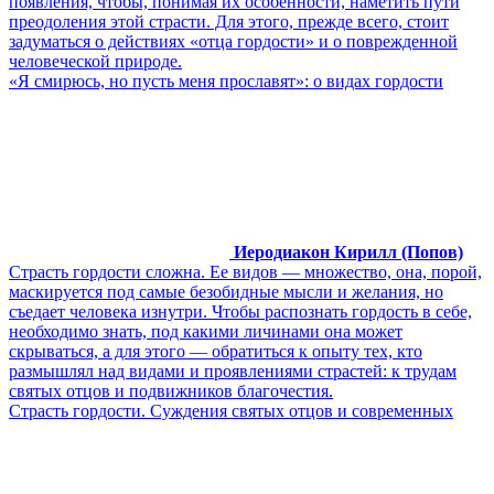
появления, чтобы, понимая их особенности, наметить пути
преодоления этой страсти. Для этого, прежде всего, стоит
задуматься о действиях «отца гордости» и о поврежденной
человеческой природе.
«Я смирюсь, но пусть меня прославят»: о видах гордости
Иеродиакон Кирилл (Попов)
Страсть гордости сложна. Ее видов — множество, она, порой,
маскируется под самые безобидные мысли и желания, но
съедает человека изнутри. Чтобы распознать гордость в себе,
необходимо знать, под какими личинами она может
скрываться, а для этого — обратиться к опыту тех, кто
размышлял над видами и проявлениями страстей: к трудам
святых отцов и подвижников благочестия.
Cтрасть гордости. Суждения святых отцов и современных