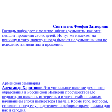
Святитель Феофан Затворник
Господь побуждает к молитве, обещая услышать, как отец
слышит прошения своих детей. Но тут же намекает на
причину и того, почему иногда бывают не услышаны или не
исполняются молитвы и прошения.
Армейская семинария
Александр Харитонов
Это уникальное явление духовного
образования в Российской Империи просуществовало
недолго, но являлось интересным и чрезвычайно важным
начинанием эпохи императора Павла I. Кроме того, вопросы,
стоявшие перед ее учредителями и реформаторами, важны для
нас и сегодня.