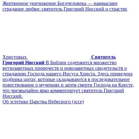
Жертвенное уничижение Богочеловека — наивысшее
страдание любви: святитель Григорий Нисский о страстях
Христовых
Святитель
Григорий Нисский
В Библии содержится множество
ветхозаветных пророчеств и новозаветных свидетельств о
страданиях Господа нашего Иисуса Христа. Здесь приведена
подборка цитат, которые складываются в последовательное
повествование о мучениях и затем смерти Господа на Кресте,
что чрезвычайно ярко комментирует святитель Григорий
Нисский.
Об эстетике Царства Небесного (эссе)