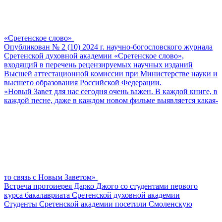
«Сретенское слово»
Опубликован № 2 (10) 2024 г. научно-богословского журнала
Сретенской духовной академии «Сретенское слово»,
входящий в перечень рецензируемых научных изданий
Высшей аттестационной комиссии при Министерстве науки и
высшего образования Российской Федерации.
«Новый Завет для нас сегодня очень важен. В каждой книге, в
каждой песне, даже в каждом новом фильме выявляется какая-
то связь с Новым Заветом»
Встреча протоиерея Дарко Джого со студентами первого
курса бакалавриата Сретенской духовной академии
Студенты Сретенской академии посетили Смоленскую