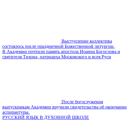
Выступление коллектива
состоялось после праздничной Божественной литургии.
В Академии почтили память апостола Иоанна Богослова и
святителя Тихона, патриарха Московского и всея Руси
После богослужения
выпускникам Академии вручили свидетельства об окончании
аспирантуры.
РУССКИЙ ЯЗЫК В ДУХОВНОЙ ШКОЛЕ