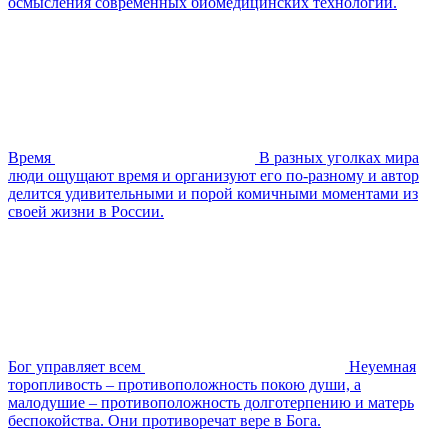
осмысления современных биомедицинских технологий.
Время
В разных уголках мира
люди ощущают время и организуют его по-разному и автор
делится удивительными и порой комичными моментами из
своей жизни в России.
Бог управляет всем
Неуемная
торопливость – противоположность покою души, а
малодушие – противоположность долготерпению и матерь
беспокойства. Они противоречат вере в Бога.