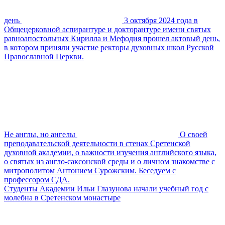
день
3 октября 2024 года в
Общецерковной аспирантуре и докторантуре имени святых
равноапостольных Кирилла и Мефодия прошел актовый день,
в котором приняли участие ректоры духовных школ Русской
Православной Церкви.
Не англы, но ангелы
О своей
преподавательской деятельности в стенах Сретенской
духовной академии, о важности изучения английского языка,
о святых из англо-саксонской среды и о личном знакомстве с
митрополитом Антонием Сурожским. Беседуем с
профессором СДА.
Студенты Академии Ильи Глазунова начали учебный год с
молебна в Сретенском монастыре