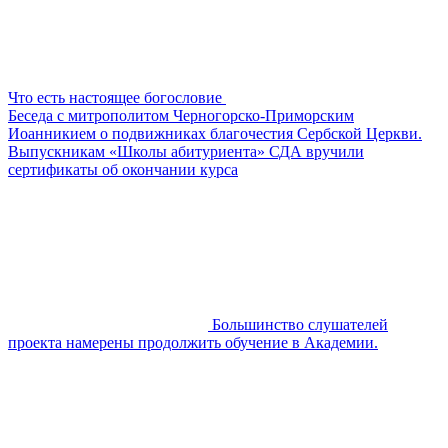
Что есть настоящее богословие
Беседа с митрополитом Черногорско-Приморским
Иоанникием о подвижниках благочестия Сербской Церкви.
Выпускникам «Школы абитуриента» СДА вручили
сертификаты об окончании курса
Большинство слушателей
проекта намерены продолжить обучение в Академии.