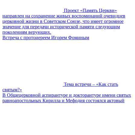
Проект «Память Церкви»
направлен на сохранение живых воспоминаний очевидцев
церковной жизни в Советском Союзе, что имеет огромное
значение для передачи исторической памяти следующим
поколениям верующих.
Встреча с протоиереем Игорем Фоминым
Тема встречи – «Как стать
святым?»
В Общецерковной аспирантуре и докторантуре имени святых
равноапостольных Кирилла и Мефодия состоялся актовый