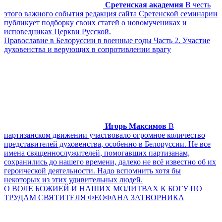
Сретенская академия
В честь
этого важного события редакция сайта Сретенской семинарии
публикует подборку своих статей о новомучениках и
исповедниках Церкви Русской.
Православие в Белоруссии в военные годы Часть 2. Участие
духовенства и верующих в сопротивлении врагу
Игорь Максимов
В
партизанском движении участвовало огромное количество
представителей духовенства, особенно в Белоруссии. Не все
имена священнослужителей, помогавших партизанам,
сохранились до нашего времени, далеко не всё известно об их
героической деятельности. Надо вспомнить хотя бы
некоторых из этих удивительных людей.
О ВОЛЕ БОЖИЕЙ И НАШИХ МОЛИТВАХ К БОГУ ПО
ТРУДАМ СВЯТИТЕЛЯ ФЕОФАНА ЗАТВОРНИКА