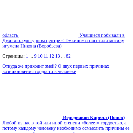
область
Учащиеся побывали в
Духовно-культурном центре «Тёмкино» и посетили могилу
игумена Никона (Воробьева).
Страницы:
1
...
9
10
11
12
13
...
82
Откуда же приходит змей? О двух первых причинах
возникновения гордости в человеке
Иеродиакон Кирилл (Попов)
Любой из нас в той или иной степени «болеет» гордостью, а
потому каждому человеку необходимо осмыслить причины ее