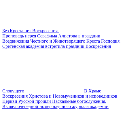
Без Креста нет Воскресения
Проповедь иерея Серафима Алпатова в праздник
Воздвижения Честного и Животворящего Креста Господня.
Сретенская академия встретила праздник Воскресения
Словущего
В Храме
Воскресения Христова и Новомучеников и исповедников
Церкви Русской прошли Пасхальные богослужения.
Вышел очередной номер научного журнала академии