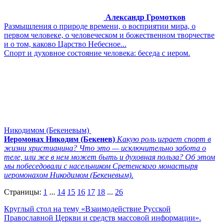
Александр Громотков
Размышления о природе времени, о восприятии мира, о
первом человеке, о человеческом и божественном творчестве
и о том, каково Царство Небесное...
Спорт и духовное состояние человека: беседа с иером.
Никодимом (Бекеневым)
Иеромонах Никодим (Бекенев)
Какую роль играет спорт в
жизни христианина? Что это — исключительно забота о
теле, или же в нем может быть и духовная польза? Об этом
мы побеседовали с насельником Сретенского монастыря
иеромонахом Никодимом (Бекеневым).
Страницы:
1
...
14
15
16
17
18
...
26
Круглый стол на тему «Взаимодействие Русской
Православной Церкви и средств массовой информации».