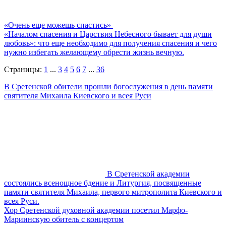
«Очень еще можешь спастись»
«Началом спасения и Царствия Небесного бывает для души
любовь»: что еще необходимо для получения спасения и чего
нужно избегать желающему обрести жизнь вечную.
Страницы:
1
...
3
4
5
6
7
...
36
В Сретенской обители прошли богослужения в день памяти
святителя Михаила Киевского и всея Руси
В Сретенской академии
состоялись всенощное бдение и Литургия, посвященные
памяти святителя Михаила, первого митрополита Киевского и
всея Руси.
Хор Сретенской духовной академии посетил Марфо-
Мариинскую обитель с концертом