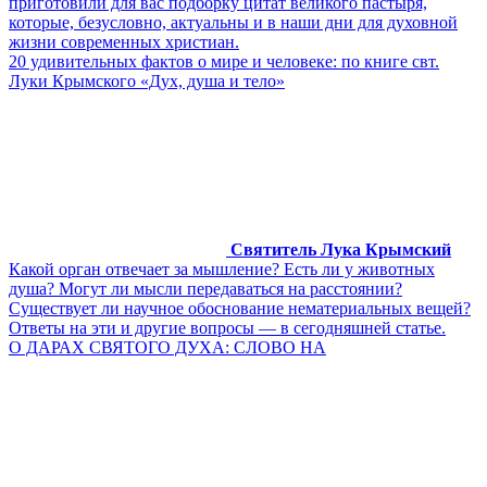
приготовили для вас подборку цитат великого пастыря,
которые, безусловно, актуальны и в наши дни для духовной
жизни современных христиан.
20 удивительных фактов о мире и человеке: по книге свт.
Луки Крымского «Дух, душа и тело»
Святитель Лука Крымский
Какой орган отвечает за мышление? Есть ли у животных
душа? Могут ли мысли передаваться на расстоянии?
Существует ли научное обоснование нематериальных вещей?
Ответы на эти и другие вопросы — в сегодняшней статье.
О ДАРАХ СВЯТОГО ДУХА: СЛОВО НА