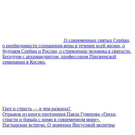
О современных святых Сербии,
о необходимости сохранения веры в течение всей жизни, о
будущем Сербии и России, о стремлении человека к святости.
Беседуем с архимандритом, профессором Призренской
семинарии в Косово.
Грех и страсть — в чем разница?
Отрывок из книги протоиерея Павла Гумерова «Грехи,
страсти и борьба с ними в современном мире».
Пастырские встречи. О значении Иисусовой молитвы