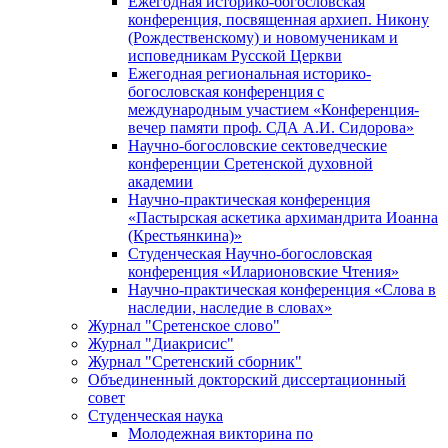
Ежегодная историко-богословская
конференция, посвященная архиеп. Никону
(Рождественскому) и новомученикам и
исповедникам Русской Церкви
Ежегодная региональная историко-
богословская конференция с
международным участием «Конференция-
вечер памяти проф. СДА А.И. Сидорова»
Научно-богословские сектоведческие
конференции Сретенской духовной
академии
Научно-практическая конференция
«Пастырская аскетика архимандрита Иоанна
(Крестьянкина)»
Студенческая Научно-богословская
конференция «Иларионовские Чтения»
Научно-практическая конференция «Cлова в
наследии, наследие в словах»
Журнал "Сретенское слово"
Журнал "Диакрисис"
Журнал "Сретенский сборник"
Объединенный докторский диссертационный
совет
Студенческая наука
Молодежная викторина по