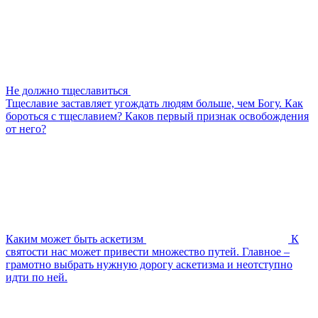
Не должно тщеславиться
Тщеславие заставляет угождать людям больше, чем Богу. Как
бороться с тщеславием? Каков первый признак освобождения
от него?
Каким может быть аскетизм
К
святости нас может привести множество путей. Главное –
грамотно выбрать нужную дорогу аскетизма и неотступно
идти по ней.