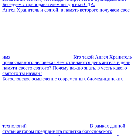
Беседуем с преподавателем литургики СДА.
Ангел Хранитель и святой, в память которого получаем свое
имя
Кто такой Ангел Хранитель
православного человека? Чем отличаются день ангела и день
памяти своего святого? Почему важно знать, в честь какого
святого ты назван?
Богословское осмысление современных биомедицинских
технологий
В рамках данной
статьи автором предпринята попытка богословского