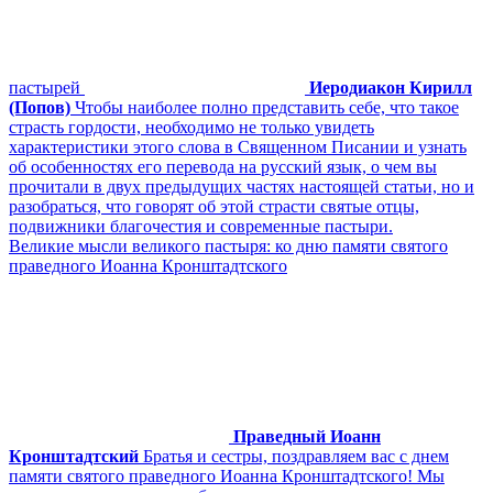
пастырей
Иеродиакон Кирилл
(Попов)
Чтобы наиболее полно представить себе, что такое
страсть гордости, необходимо не только увидеть
характеристики этого слова в Священном Писании и узнать
об особенностях его перевода на русский язык, о чем вы
прочитали в двух предыдущих частях настоящей статьи, но и
разобраться, что говорят об этой страсти святые отцы,
подвижники благочестия и современные пастыри.
Великие мысли великого пастыря: ко дню памяти святого
праведного Иоанна Кронштадтского
Праведный Иоанн
Кронштадтский
Братья и сестры, поздравляем вас с днем
памяти святого праведного Иоанна Кронштадтского! Мы