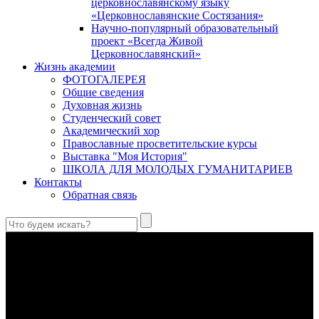
церковнославянскому языку
«Церковнославянские Состязания»
Научно-популярный образовательный
проект «Всегда Живой
Церковнославянский»
Жизнь академии
ФОТОГАЛЕРЕЯ
Общие сведения
Духовная жизнь
Студенческий совет
Академический хор
Православные просветительские курсы
Выставка "Моя История"
ШКОЛА ДЛЯ МОЛОДЫХ ГУМАНИТАРИЕВ
Контакты
Обратная связь
В Сретенской духовной академии совершили богослужения в
Неделю 10-ю по Пятидесятнице, день памяти великомученика
и целителя Пантелеимона
Святой великомученик и целитель Пантелеимон – один из
самых почитаемых святых в Православной Церкви, к
которому верующие обращаются с молитвами об исцелении
душевных и телесных недугов.