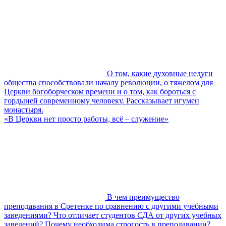
О том, какие духовные недуги
общества способствовали началу революции, о тяжелом для
Церкви богоборческом времени и о том, как бороться с
гордыней современному человеку. Рассказывает игумен
монастыря.
«В Церкви нет просто работы, всё – служение»
В чем преимущество
преподавания в Сретенке по сравнению с другими учебными
заведениями? Что отличает студентов СДА от других учебных
заведений? Почему необходима строгость в преподавании?