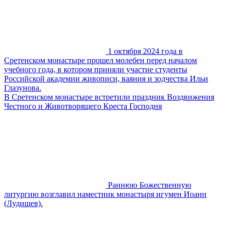
1 октября 2024 года в
Сретенском монастыре прошел молебен перед началом
учебного года, в котором приняли участие студенты
Российской академии живописи, ваяния и зодчества Ильи
Глазунова.
В Сретенском монастыре встретили праздник Воздвижения
Честного и Животворящего Креста Господня
Раннюю Божественную
литургию возглавил наместник монастыря игумен Иоанн
(Лудищев).